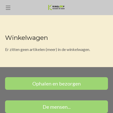
Ga
direct
naar
de
hoofdinhoud
Winkelwagen
Er zitten geen artikelen (meer) in de winkelwagen.
Ophalen en bezorgen
De mensen...