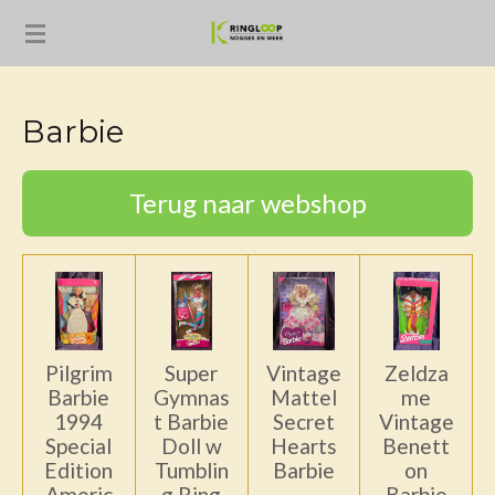
Ga
direct
naar
de
Barbie
hoofdinhoud
Terug naar webshop
Pilgrim
Super
Vintage
Zeldza
Barbie
Gymnas
Mattel
me
1994
t Barbie
Secret
Vintage
Special
Doll w
Hearts
Benett
Edition
Tumblin
Barbie
on
Americ
g Ring
–
Barbie