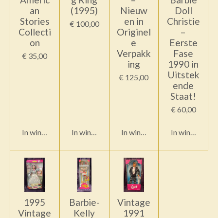
an
(1995)
Nieuw
Doll
Stories
en in
Christie
€ 100,00
Collecti
Originel
–
on
e
Eerste
Verpakk
Fase
€ 35,00
ing
1990 in
Uitstek
€ 125,00
ende
Staat!
€ 60,00
In winkelwagen
In winkelwagen
In winkelwagen
In winkelwag
1995
Barbie-
Vintage
Vintage
Kelly
1991