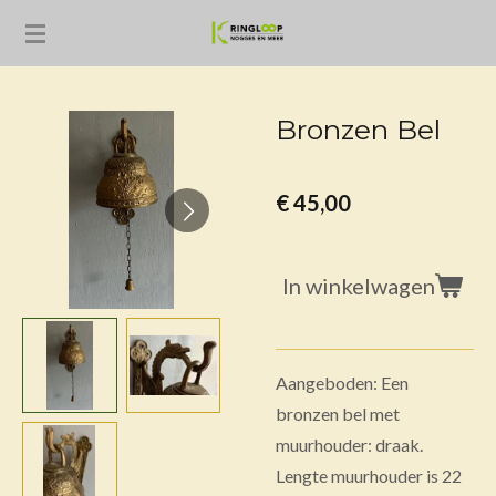
Ga
direct
naar
de
Bronzen Bel
hoofdinhoud
€ 45,00
In winkelwagen
Aangeboden: Een
bronzen bel met
muurhouder: draak.
Lengte muurhouder is 22