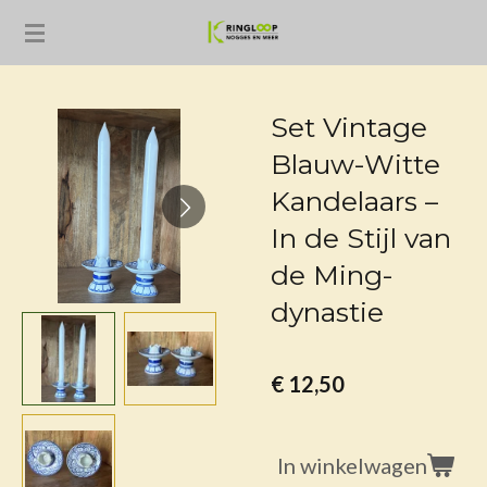
Ga
direct
naar
de
Set Vintage
hoofdinhoud
Blauw-Witte
Kandelaars –
In de Stijl van
de Ming-
dynastie
€ 12,50
In winkelwagen