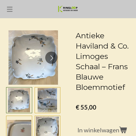
Ga
direct
naar
de
Antieke
hoofdinhoud
Haviland & Co.
Limoges
Schaal – Frans
Blauwe
Bloemmotief
€ 55,00
In winkelwagen