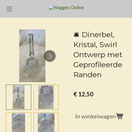
Ga
direct
naar
de
🛎️ Dinerbel,
hoofdinhoud
Kristal, Swirl
Ontwerp met
Geprofileerde
Randen
€ 12,50
In winkelwagen