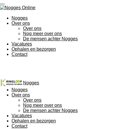
Ga
direct
naar
Nogges
de
Over ons
hoofdinhoud
Over ons
Nog meer over ons
De mensen achter Nogges
Vacatures
Ophalen en bezorgen
Contact
Nogges
Nogges
Over ons
Over ons
Nog meer over ons
De mensen achter Nogges
Vacatures
Ophalen en bezorgen
Contact