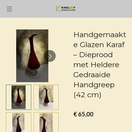
Ga
direct
naar
de
Handgemaakt
hoofdinhoud
e Glazen Karaf
– Dieprood
met Heldere
Gedraaide
Handgreep
(42 cm)
€ 65,00