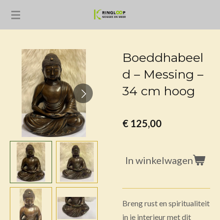
Ga
direct
naar
de
Boeddhabeel
hoofdinhoud
d – Messing –
34 cm hoog
€ 125,00
In winkelwagen
Breng rust en spiritualiteit
in je interieur met dit