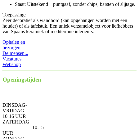
Staat: Uitstekend – puntgaaf, zonder chips, barsten of slijtage.
Toepassing:
Zeer decoratief als wandbord (kan opgehangen worden met een
houder) of als tafelstuk. Een uniek verzamelobject voor liefhebbers
van Spaans keramiek of mediterrane interieurs.
Ophalen en
bezorgen
De mensen...
Vacatures
Webshop
Openingstijden
Karel de
Grotestraat 65
DINSDAG-
VRIJDAG
10-16 UUR
ZATERDAG
10-15
UUR
ZONDAG