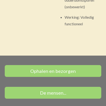
ouderdomssporen
(onbewerkt)
Werking: Volledig
functioneel
Ophalen en bezorgen
De mensen...