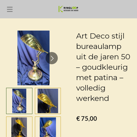
Ga
direct
naar
de
Art Deco stijl
hoofdinhoud
bureaulamp
uit de jaren 50
– goudkleurig
met patina –
volledig
werkend
€ 75,00