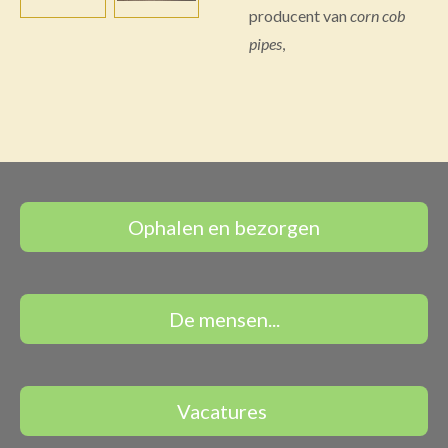
producent van
corn cob
pipes
,
Ophalen en bezorgen
De mensen...
Vacatures