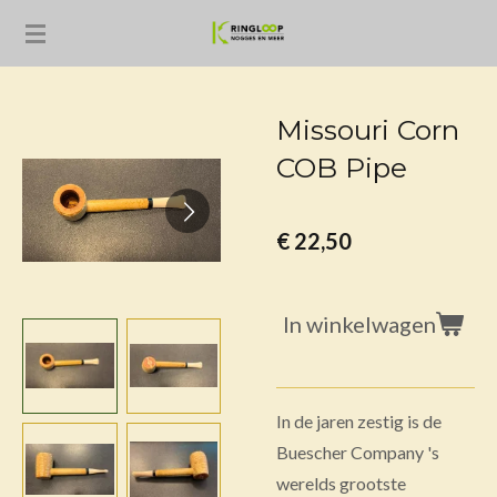
Ga
direct
naar
de
Missouri Corn
hoofdinhoud
COB Pipe
€ 22,50
In winkelwagen
In de jaren zestig is de
Buescher Company 's
werelds grootste