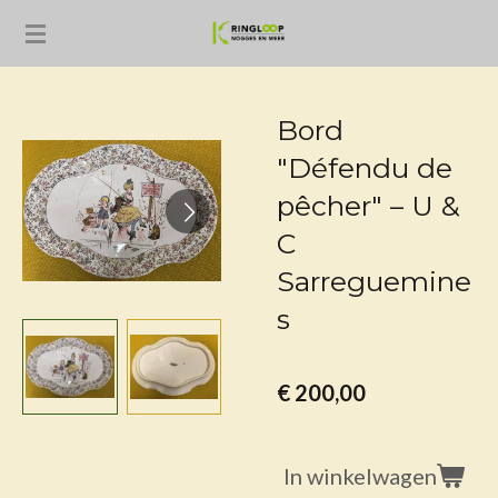
Ga
direct
naar
de
Bord
hoofdinhoud
"Défendu de
pêcher" – U &
C
Sarreguemine
s
€ 200,00
In winkelwagen